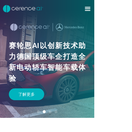
首页
끀
AI解决方案
新闻
AI
赛轮思
以创新技术助
投资者
力德国顶级车企打造全
招聘
新电动轿车智能车载体
关于赛轮思AI
验
了解更多